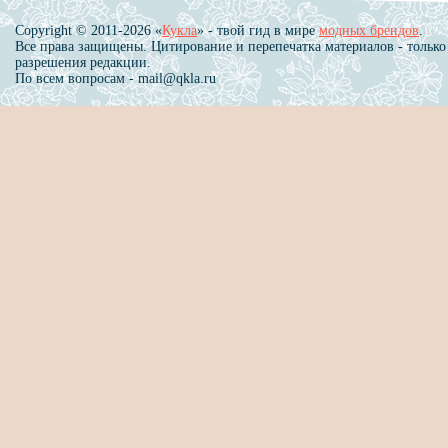
Copyright © 2011-2026 «
Кукла
» - твой гид в мире
модных брендов
.
Все права защищены. Цитирование и перепечатка материалов - только
разрешения редакции.
По всем вопросам - mail@qkla.ru