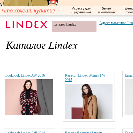
Аксессуары
Бельё
Детс
Что хочешь купить?
и украшения
и колготки
тов
Адреса магазинов Lin
Каталог Lindex
Каталог Lindex
Lookbook Lindex AW 2016
Каталог Lindex Women FW
Катал
2015