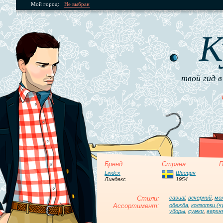
Мой город:
Не выбран
К
твой гид в
Бренд
Страна
П
Lindex
Швеция
Линдекс
1954
Стили:
casual
,
вечерний
,
мо
Ассортимент:
одежда
,
колготки (ч
уборы
,
сумки
,
верхн