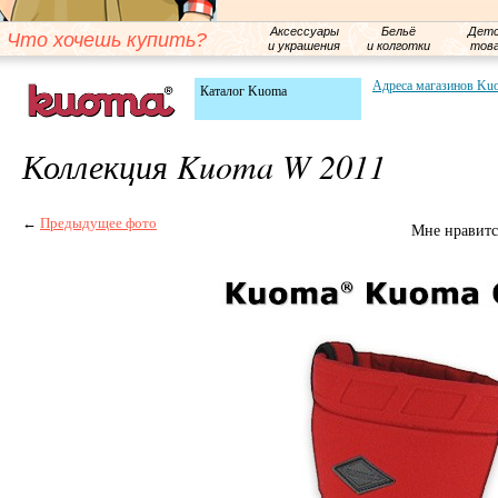
Аксессуары
Бельё
Детс
Что хочешь купить?
и украшения
и колготки
тов
Адреса магазинов Ku
Каталог Kuoma
Коллекция Kuoma W 2011
←
Предыдущее фото
Мне нравитс