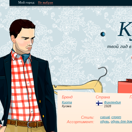
Мой город:
Не выбран
К
твой гид в
Бренд
Страна
П
Kuoma
Финляндия
Куома
1928
Стили:
casual
,
спорт
Ассортимент:
обувь
,
обувь для до