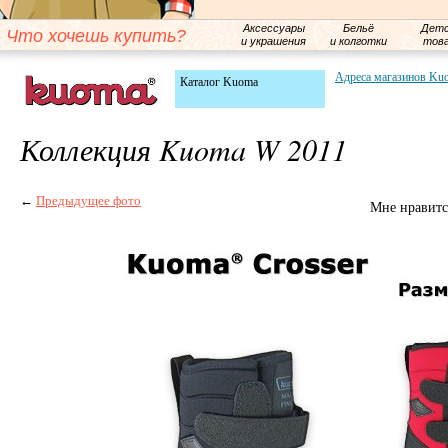
Аксессуары
Бельё
Детс
Что хочешь купить?
и украшения
и колготки
тов
Адреса магазинов Ku
Каталог Kuoma
Коллекция Kuoma W 2011
←
Предыдущее фото
Мне нравитс