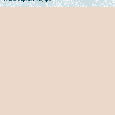
По всем вопросам - mail@qkla.ru