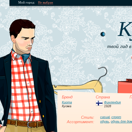
Мой город:
Не выбран
К
твой гид в
Бренд
Страна
П
Kuoma
Финляндия
Куома
1928
Стили:
casual
,
спорт
Ассортимент:
обувь
,
обувь для до