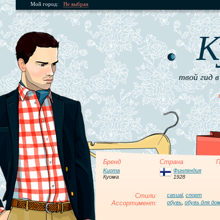
Мой город:
Не выбран
К
твой гид в
Бренд
Страна
П
Kuoma
Финляндия
Куома
1928
Стили:
casual
,
спорт
Ассортимент:
обувь
,
обувь для до