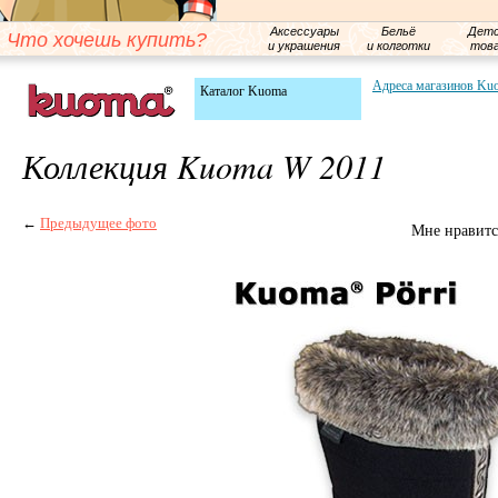
Аксессуары
Бельё
Детс
Что хочешь купить?
и украшения
и колготки
тов
Адреса магазинов Ku
Каталог Kuoma
Коллекция Kuoma W 2011
←
Предыдущее фото
Мне нравитс