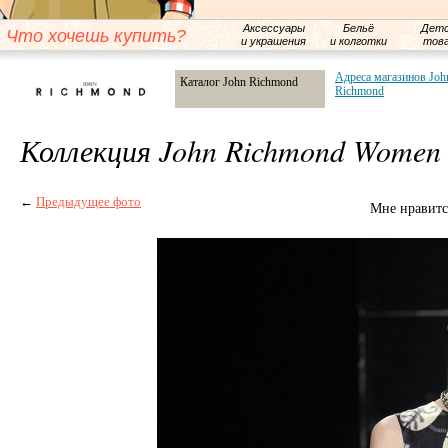
Аксессуары
Бельё
Детс
Что хочешь купить?
и украшения
и колготки
тов
Адреса магазинов Joh
Каталог John Richmond
Richmond
Коллекция John Richmond Women
←
Предыдущее фото
Мне нравитс