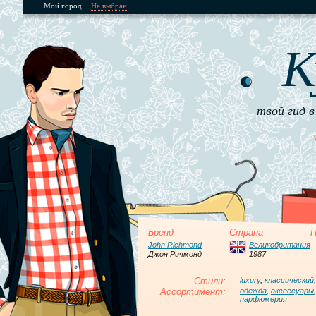
Мой город:
Не выбран
К
твой гид в
Бренд
Страна
П
John Richmond
Великобритания
Джон Ричмонд
1987
Стили:
luxury
,
классический
Ассортимент:
одежда
,
аксессуары
парфюмерия