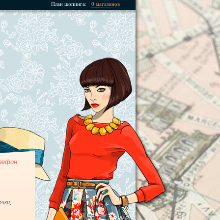
План шопинга:
0 магазинов
лефон
очки
,