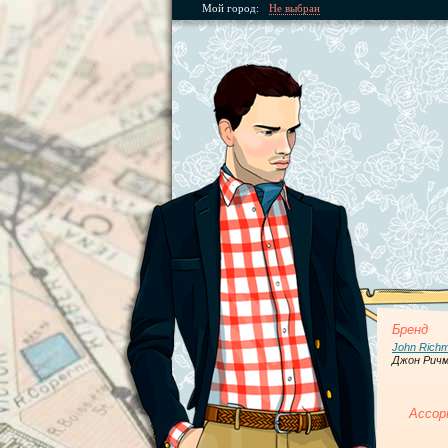
Мой город:
Не выбран
Бренд
John Rich
Джон Рич
Ассор