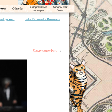
Спортивные
Товары для
умки
Одежда
товары
дома
ond дисконт
John Richmond в Интернете
Следующее фото
→