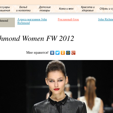
ессуары
Бельё
Детские
Красота и
Кожа и мех
Обувь и с
рашения
и колготки
товары
здоровье
Адреса магазинов John
Рекламный блок
John Richm
chmond
Richmond
ichmond Women FW 2012
Мне нравится!