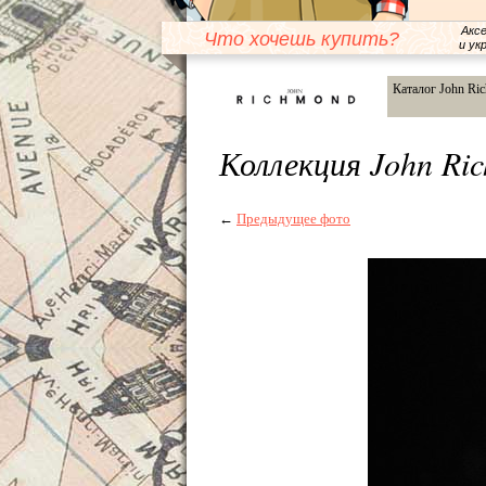
Акс
Что хочешь купить?
и ук
Каталог John Ri
Коллекция John R
←
Предыдущее фото