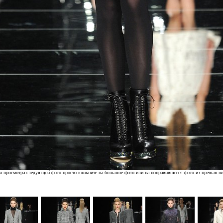
я просмотра следующей фото просто кликните на большое фото или на понравившееся фото из превью н