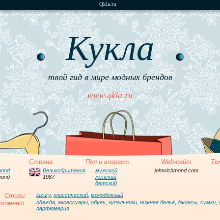
Qkla.ru
Кукла
твой гид в мире модных брендов
www.qkla.ru
Страна
Пол и возраст
Web-сайт
Те
mond
Великобритания
мужской
johnrichmond.com
монд
1987
женский
детский
Стили:
luxury
,
классический
,
молодёжный
тимент:
одежда
,
аксессуары
,
обувь
,
купальники
,
нижнее бельё
,
джинсы
,
сумки
,
парфюмерия