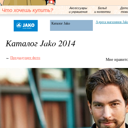
Аксессуары
Бельё
Детс
Что хочешь купить?
и украшения
и колготки
тов
Адреса магазинов Jak
Каталог Jako
Каталог Jako 2014
←
Предыдущее фото
Мне нравитс