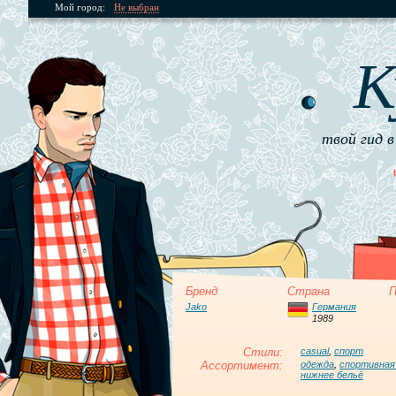
Мой город:
Не выбран
К
твой гид в
Бренд
Страна
П
Jako
Германия
1989
Стили:
casual
,
спорт
Ассортимент:
одежда
,
спортивная
нижнее бельё