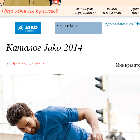
Аксессуары
Бельё
Детс
Что хочешь купить?
и украшения
и колготки
тов
Адреса магазинов Jak
Каталог Jako
Каталог Jako 2014
←
Предыдущее фото
Мне нравитс