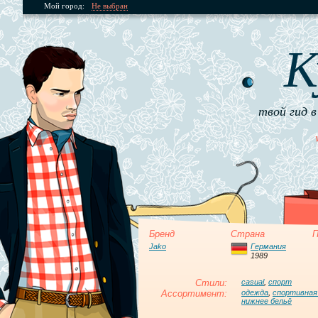
Мой город:
Не выбран
К
твой гид в
Бренд
Страна
П
Jako
Германия
1989
Стили:
casual
,
спорт
Ассортимент:
одежда
,
спортивная
нижнее бельё