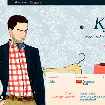
Мой город:
Не выбран
К
твой гид в
Бренд
Страна
П
Jako
Германия
1989
Стили:
casual
,
спорт
Ассортимент:
одежда
,
спортивная
нижнее бельё