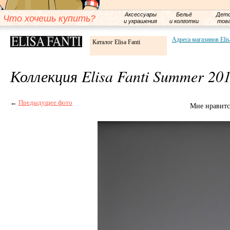
Аксессуары
Бельё
Детс
Что хочешь купить?
и украшения
и колготки
тов
Адреса магазинов Elis
Каталог Elisa Fanti
Коллекция Elisa Fanti Summer 20
←
Предыдущее фото
Мне нравитс