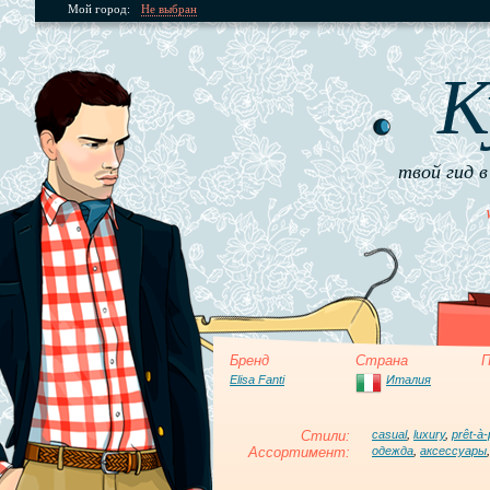
Мой город:
Не выбран
К
твой гид в
Бренд
Страна
П
Elisa Fanti
Италия
Стили:
casual
,
luxury
,
prêt-à-
Ассортимент:
одежда
,
аксессуары