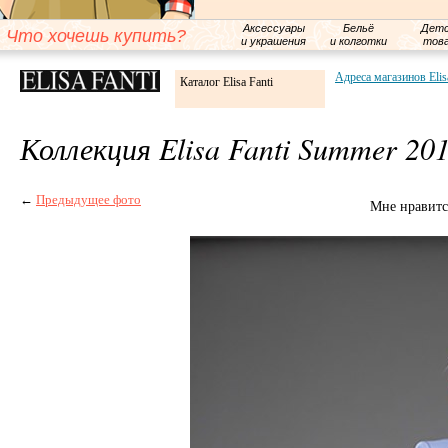
Аксессуары
Бельё
Детс
Что хочешь купить?
и украшения
и колготки
тов
Адреса магазинов Elis
Каталог Elisa Fanti
Коллекция Elisa Fanti Summer 20
←
Предыдущее фото
Мне нравитс