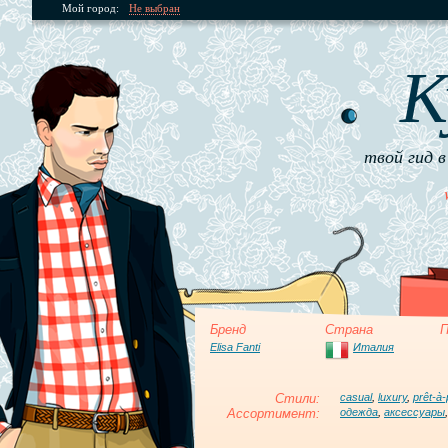
Мой город:
Не выбран
К
твой гид в
Бренд
Страна
П
Elisa Fanti
Италия
Стили:
casual
,
luxury
,
prêt-à-
Ассортимент:
одежда
,
аксессуары