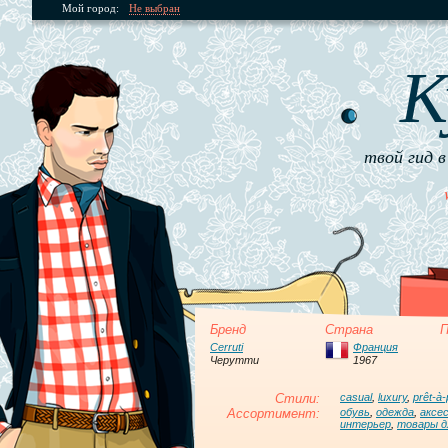
Мой город:
Не выбран
К
твой гид в
Бренд
Страна
П
Cerruti
Франция
Черутти
1967
Стили:
casual
,
luxury
,
prêt-à-
Ассортимент:
обувь
,
одежда
,
аксе
интерьер
,
товары д