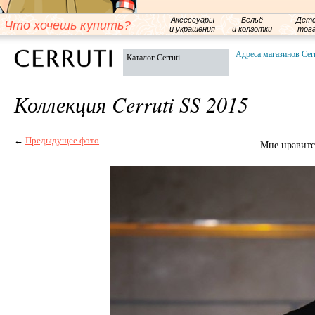
Аксессуары
Бельё
Детс
Что хочешь купить?
и украшения
и колготки
тов
Адреса магазинов Cerr
Каталог Cerruti
Коллекция Cerruti SS 2015
←
Предыдущее фото
Мне нравитс