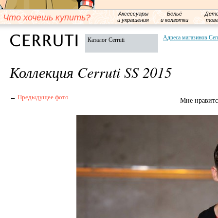
Аксессуары
Бельё
Детс
Что хочешь купить?
и украшения
и колготки
тов
Адреса магазинов Cerr
Каталог Cerruti
Коллекция Cerruti SS 2015
←
Предыдущее фото
Мне нравитс