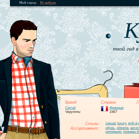
Мой город:
Не выбран
К
твой гид в
Бренд
Страна
П
Cerruti
Франция
Черутти
1967
Стили:
casual
,
luxury
,
prêt-à-
Ассортимент:
обувь
,
одежда
,
аксе
интерьер
,
товары д