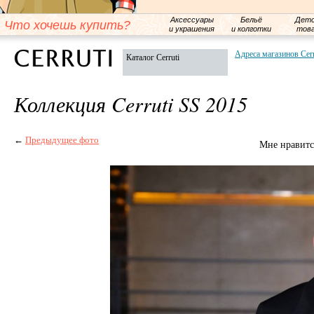
Аксессуары
Бельё
Детс
Что хочешь купить?
и украшения
и колготки
тов
Адреса магазинов Cerr
Каталог Cerruti
Коллекция Cerruti SS 2015
←
Предыдущее фото
Мне нравитс