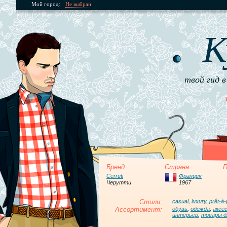
Мой город:
Не выбран
К
твой гид в
Бренд
Страна
П
Cerruti
Франция
Черутти
1967
Стили:
casual
,
luxury
,
prêt-à-
Ассортимент:
обувь
,
одежда
,
аксе
интерьер
,
товары д