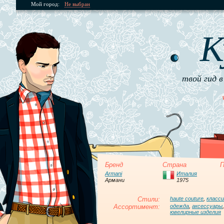
Мой город:
Не выбран
К
твой гид в
Бренд
Страна
П
Armani
Италия
Армани
1975
Стили:
haute couture
,
класси
Ассортимент:
одежда
,
аксессуары
ювелирные изделия