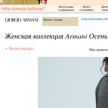
Аксессуары
Бельё
Детс
Что хочешь купить?
и украшения
и колготки
тов
Адреса магазинов Ar
Каталог Armani
Женская коллекция Armani Осень
←
Предыдущее фото
Мне нравитс