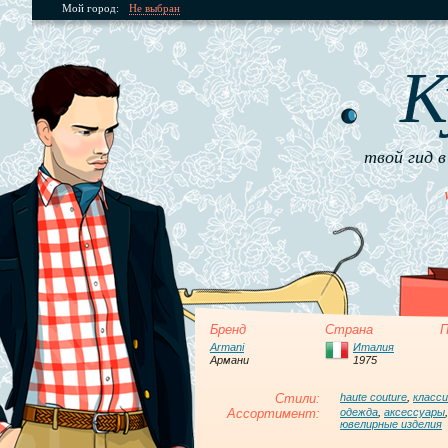
Мой город:
Не выбран
К
твой гид в
Бренд
Страна
П
Armani
Италия
Армани
1975
Стили:
haute couture
,
класси
Ассортимент:
одежда
,
аксессуары
ювелирные изделия