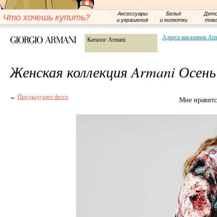
Аксессуары
Бельё
Детс
Что хочешь купить?
и украшения
и колготки
тов
Адреса магазинов Ar
Каталог Armani
Женская коллекция Armani Осень
←
Предыдущее фото
Мне нравитс