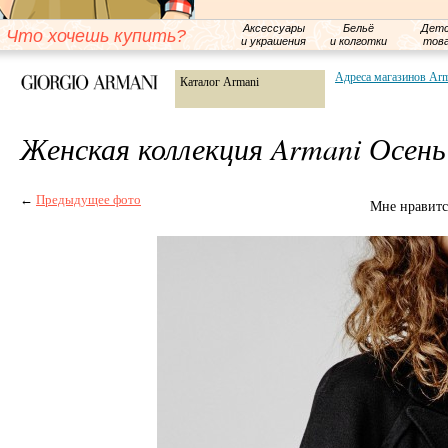
Аксессуары
Бельё
Детс
Что хочешь купить?
и украшения
и колготки
тов
Адреса магазинов Ar
Каталог Armani
Женская коллекция Armani Осень
←
Предыдущее фото
Мне нравитс