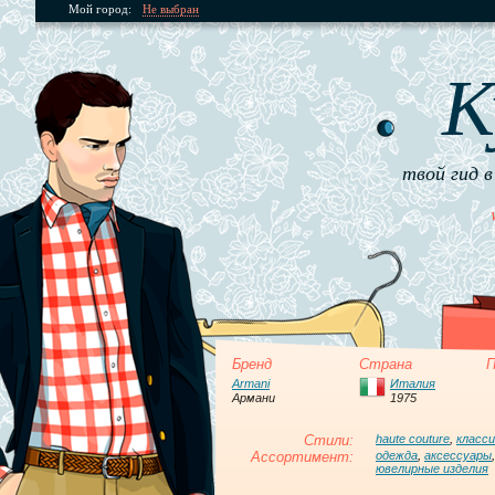
Мой город:
Не выбран
К
твой гид в
Бренд
Страна
П
Armani
Италия
Армани
1975
Стили:
haute couture
,
класси
Ассортимент:
одежда
,
аксессуары
ювелирные изделия