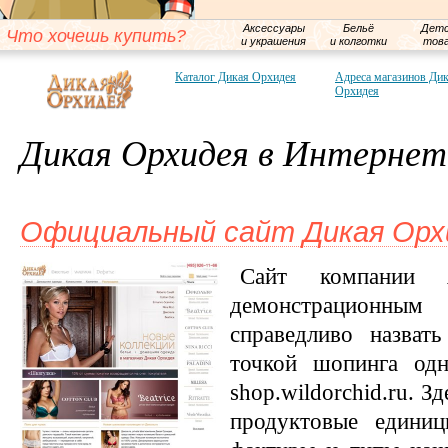
Аксессуары
Бельё
Детс
Что хочешь купить?
и украшения
и колготки
тов
Каталог Дикая Орхидея
Адреса магазинов Ди
Орхидея
Дикая Орхидея в Интернет
Официальный сайт Дикая Орх
Сайт компании я
демонстрационн
справедливо назват
точкой шопинга одн
shop.wildorchid.ru. 
продуктовые единиц