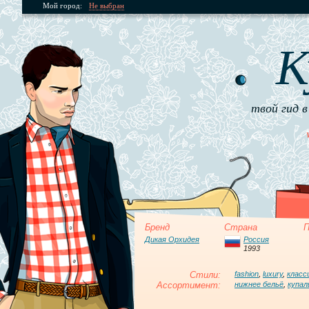
Мой город:
Не выбран
К
твой гид в
Бренд
Страна
П
Дикая Орхидея
Россия
1993
Стили:
fashion
,
luxury
,
класс
Ассортимент:
нижнее бельё
,
купал