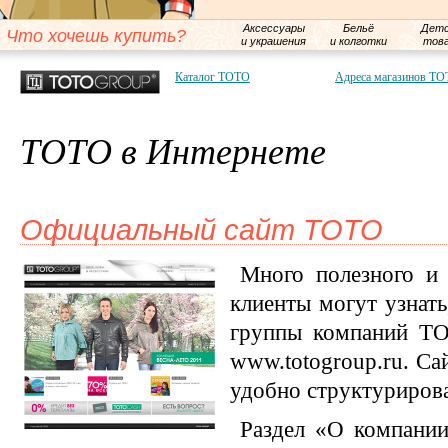
Аксессуары
Бельё
Детс
Что хочешь купить?
и украшения
и колготки
тов
Каталог ТОТО
Адреса магазинов Т
ТОТО в Интернете
Официальный сайт ТОТО
Много полезного и 
клиенты могут узнать
группы компаний TO
www.totogroup.ru. Са
удобно структуриров
Раздел «О компании