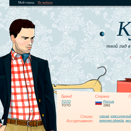
Мой город:
Не выбран
К
твой гид в
Бренд
Страна
П
ТОТО
Россия
TOTO
1991
Стили:
casual
,
классический
Ассортимент:
верхняя одежда
,
акс