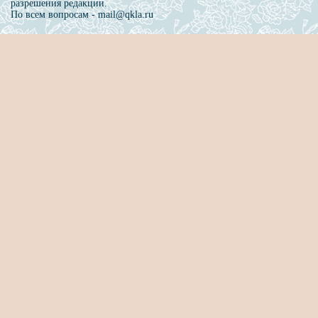
разрешения редакции.
По всем вопросам - mail@qkla.ru