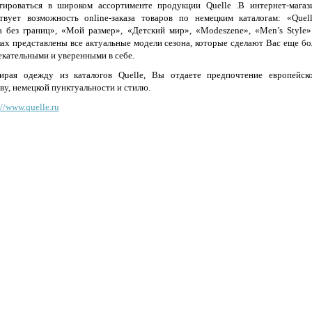
тироваться в широком ассортименте продукции Quelle .В интернет-магаз
твует возможность online-заказа товаров по немецким каталогам: «Quell
 без границ», «Мой размер», «Детский мир», «Modeszene», «Men’s Style»
лах представлены все актуальные модели сезона, которые сделают Вас еще бо
екательными и уверенными в себе.
ирая одежду из каталогов Quelle, Вы отдаете предпочтение европейск
ву, немецкой пунктуальности и стилю.
://www.quelle.ru