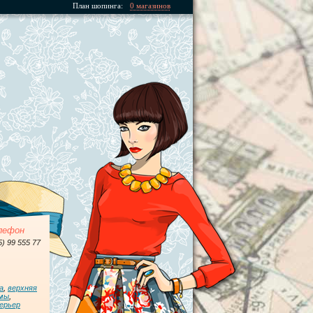
План шопинга:
0 магазинов
лефон
5) 99 555 77
а
,
верхняя
мы
,
ерьер