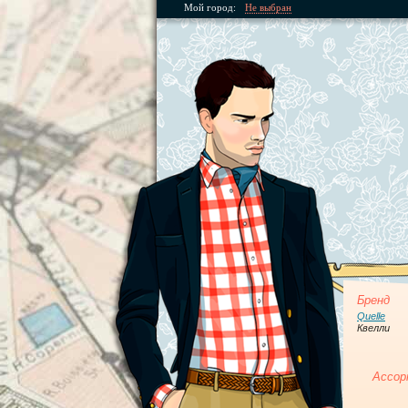
Мой город:
Не выбран
Бренд
Quelle
Квелли
Ассор