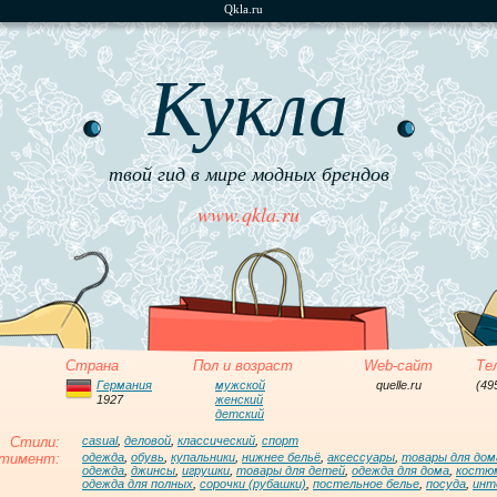
Qkla.ru
Кукла
твой гид в мире модных брендов
www.qkla.ru
Страна
Пол и возраст
Web-сайт
Те
Германия
мужской
quelle.ru
(49
1927
женский
детский
Стили:
casual
,
деловой
,
классический
,
спорт
тимент:
одежда
,
обувь
,
купальники
,
нижнее бельё
,
аксессуары
,
товары для дом
одежда
,
джинсы
,
игрушки
,
товары для детей
,
одежда для дома
,
костю
одежда для полных
,
сорочки (рубашки)
,
постельное белье
,
посуда
,
инт