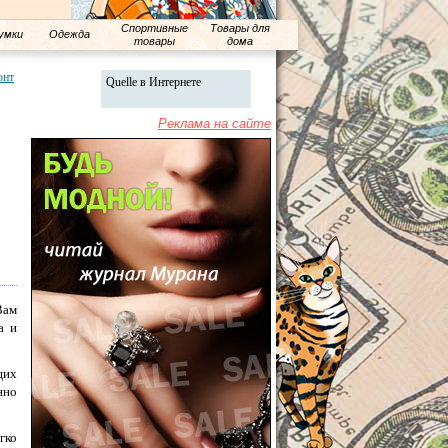
Спортивные
Товары для
умки
Одежда
товары
дома
онт
Quelle в Интернете
Реклама на сайте
Вам
а и
щих
нно
гко