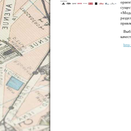
ориен
сущес
«Мода
разде
привл
Выб
качест
http