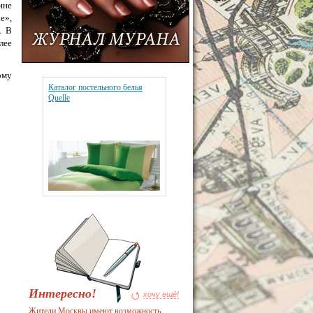
ине
e»,
. В
лее
ому
Каталог постельного белья
Quelle
Интересно!
хочу ещё!
Жители Москвы имеют возможность