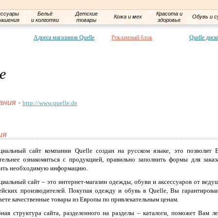
ессуары
Бельё
Детские
Красота и
Кожа и мех
Обувь и с
рашения
и колготки
товары
здоровье
Адреса магазинов Quelle
Рекламный блок
Quelle диск
е
ания -
http://www.quelle.de
ия
циальный сайт компании Quelle создан на русском языке, это позволит 
тельнее ознакомиться с продукцией, правильно заполнить формы для заказ
ить необходимую информацию.
иальный сайт – это интернет-магазин одежды, обуви и аксессуаров от веду
ейских производителей. Покупая одежду и обувь в Quelle, Вы гарантирова
аете качественные товары из Европы по привлекательным ценам.
ная структура сайта, разделенного на разделы – каталоги, поможет Вам ле