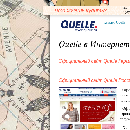
Акс
Что хочешь купить?
и ук
Каталог Quelle
Quelle в Интернет
Официальный сайт Quelle Герм
Официальный сайт Quelle Росс
Офи
внима
получ
Офиц
европ
получ
Удоб