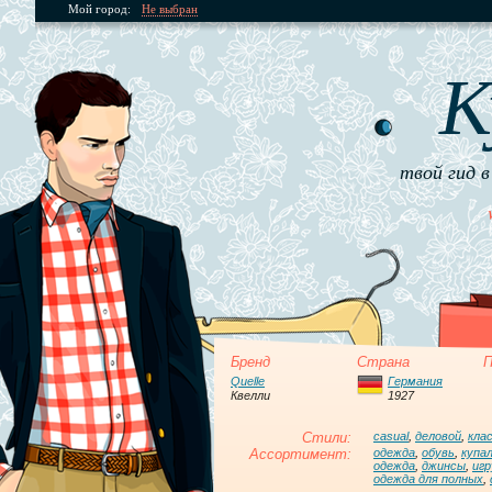
Мой город:
Не выбран
К
твой гид в
Бренд
Страна
П
Quelle
Германия
Квелли
1927
Стили:
casual
,
деловой
,
кла
Ассортимент:
одежда
,
обувь
,
купа
одежда
,
джинсы
,
иг
одежда для полных
,