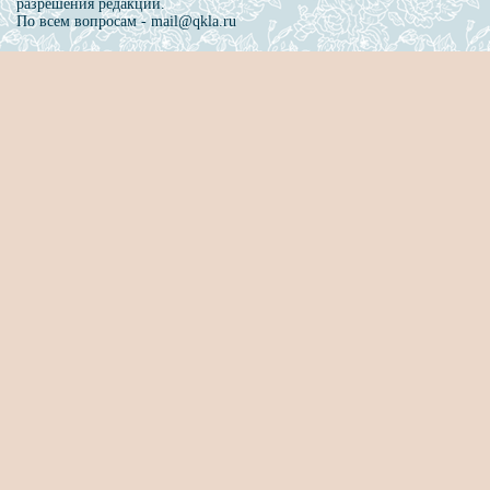
разрешения редакции.
По всем вопросам - mail@qkla.ru