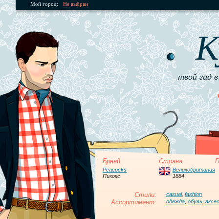
Мой город:
Не выбран
К
твой гид в
Бренд
Страна
П
Peacocks
Великобритания
Пикокс
1884
Стили:
casual
,
fashion
Ассортимент:
одежда
,
обувь
,
аксе