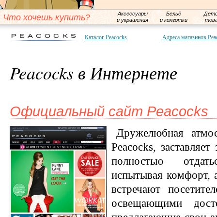
Аксессуары
Бельё
Детс
Что хочешь купить?
и украшения
и колготки
тов
Каталог Peacocks
Адреса магазинов Pea
Peacocks в Интернете
Официальный сайт Peacocks
Дружелюбная атмос
Peacocks, заставляет
полностью отдат
испытывая комфорт, а
встречают посетител
освещающими дост