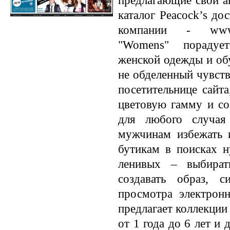
предлагающие свои а
каталог Peacock’s до
компании - www.p
"Womens" порадуе
женской одежды и обу
не обделенный чувств
посетительнице сайта
цветовую гамму и со
для любого случа
мужчинам избежать 
бутикам в поисках 
ленивых – выбира
создавать образ, 
просмотра электронно
предлагает коллекции
от 1 года до 6 лет и