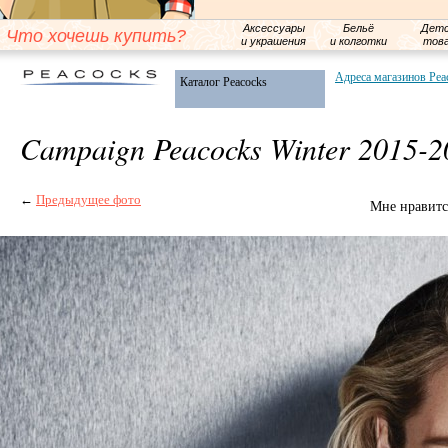
Аксессуары
Бельё
Детс
Что хочешь купить?
и украшения
и колготки
тов
Адреса магазинов Pea
Каталог Peacocks
Campaign Peacocks Winter 2015-2
←
Предыдущее фото
Мне нравитс