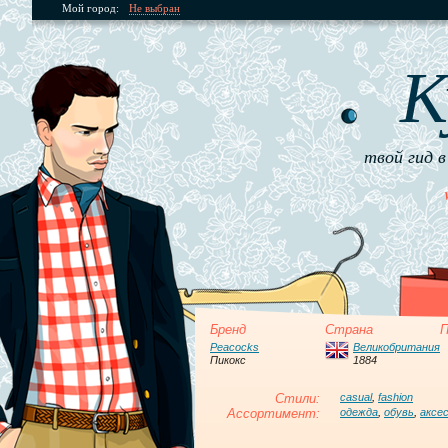
Мой город:
Не выбран
К
твой гид в
Бренд
Страна
П
Peacocks
Великобритания
Пикокс
1884
Стили:
casual
,
fashion
Ассортимент:
одежда
,
обувь
,
аксе