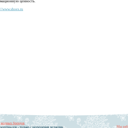
мационную ценность.
://www.shoes.ru
е
модных брендов
.
Мы рабо
материалов - только с разрешения редакции.