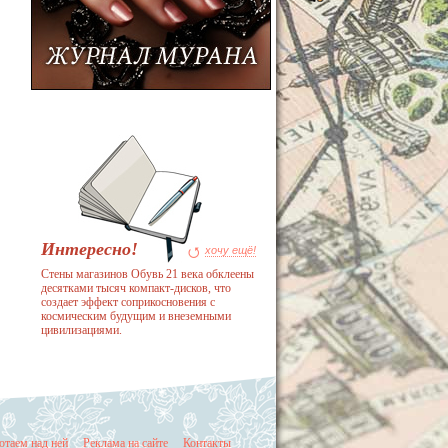
Интересно!
хочу ещё!
Стены магазинов Обувь 21 века обклеены
десятками тысяч компакт-дисков, что
создает эффект соприкосновения с
космическим будущим и внеземными
цивилизациями.
таем над ней
Реклама на сайте
Контакты