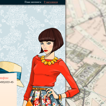
План шопинга:
0 магазинов
лефон
(495)933-45-