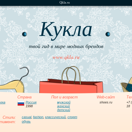
Qkla.ru
Кукла
твой гид в мире модных брендов
www.qkla.ru
Страна
Пол и возраст
Web-сайт
Те
века
Россия
мужской
shoes.ru
+7 
1998
женский
18
детский
Стили:
casual
,
fashion
,
классический
,
спорт
тимент:
обувь