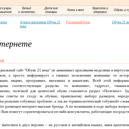
ессуары
Бельё
Детские
Красота и
Кожа и мех
Обувь и с
рашения
и колготки
товары
здоровье
 века
Адреса магазинов Обувь 21
Рекламный блок
Обувь 21 в
века
нтернете
ка
иальный сайт "Обувь 21 века" не заманивает красивыми моделями и виртуоз
ном, а просто информирует о главных положениях компании: ее истор
кции, акциях, программах, магазинах и вакансиях. Всей этой информа
щены соответствующие разделы: «о компании», «адреса», «ваканси
ненно, полезной для ценителей обуви становится раздел «Полезное». Зд
ны советы по уходу за обувью, правильному выбору размеров, народ
бы решения «обувных проблем», а так же терминологический «обувной» слова
йте размещен интернет-магазин бренда. А по возникшим в ходе выбора вопро
 Вам помогут сориентироваться он-лайн консультанты, работающие посредст
 выполнен в двух версиях – на русском и английском языках, имея идентич