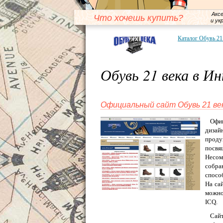
Акс
Что хочешь купить?
и ук
Каталог Обувь 21
Обувь 21 века в И
Официальный сайт Обувь 21 ве
Офиц
дизай
проду
посвя
Несом
собра
спосо
На са
можно
ICQ.
Сайт