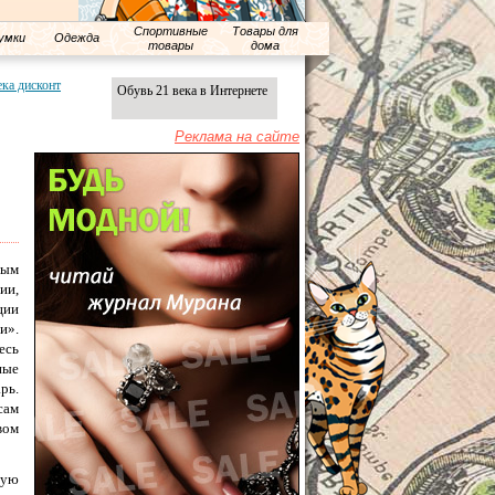
Спортивные
Товары для
умки
Одежда
товары
дома
ека дисконт
Обувь 21 века в Интернете
Реклама на сайте
ным
ии,
ции
и».
есь
ные
рь.
сам
вом
ную