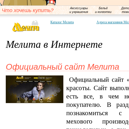
Аксессуары
Бельё
Детс
Что хочешь купить?
и украшения
и колготки
тов
Каталог Мелита
Адреса магазинов Ме
Мелита в Интернете
Официальный сайт Мелита
Официальный сайт «
красоты. Сайт выполн
есть все, в чем н
покупателю. В раз
познакомиться с 
мехового произво