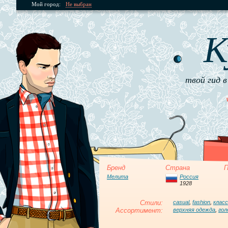
Мой город:
Не выбран
К
твой гид в
Бренд
Страна
П
Мелита
Россия
1928
Стили:
casual
,
fashion
,
клас
Ассортимент:
верхняя одежда
,
гол