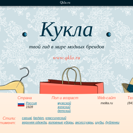
Qkla.ru
Кукла
твой гид в мире модных брендов
www.qkla.ru
Страна
Пол и возраст
Web-сайт
Те
Россия
мужской
melita.ru
(84
1928
женский
детский
Стили:
casual
,
fashion
,
классический
тимент:
верхняя одежда
,
головные уборы
,
аксессуары
,
шубы
,
дубленки