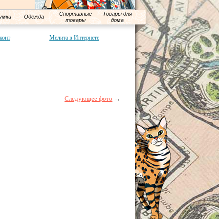
Спортивные
Товары для
умки
Одежда
товары
дома
конт
Мелита в Интернете
Следующее фото
→