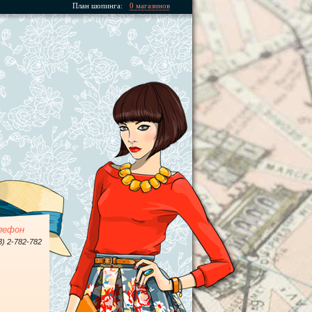
План шопинга:
0 магазинов
лефон
3) 2-782-782