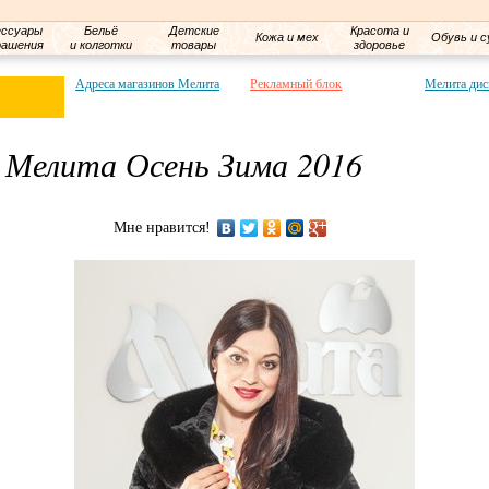
ессуары
Бельё
Детские
Красота и
Кожа и мех
Обувь и с
рашения
и колготки
товары
здоровье
Адреса магазинов Мелита
Рекламный блок
Мелита дис
 Мелита Осень Зима 2016
Мне нравится!