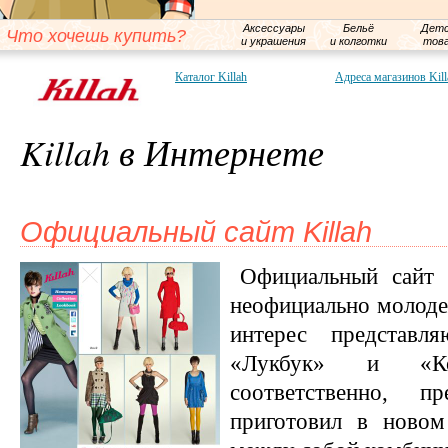
Аксессуары
Бельё
Детс
Что хочешь купить?
и украшения
и колготки
тов
Каталог Killah
Адреса магазинов Kill
Killah в Интернете
Официальный сайт Killah
Официальный сайт 
неофициально молоде
интерес представл
«Лукбук» и «Ко
соответственно, 
приготовил в новом