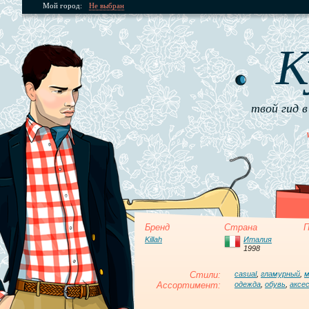
Мой город:
Не выбран
К
твой гид в
Бренд
Страна
П
Killah
Италия
1998
Стили:
casual
,
гламурный
,
м
Ассортимент:
одежда
,
обувь
,
аксе