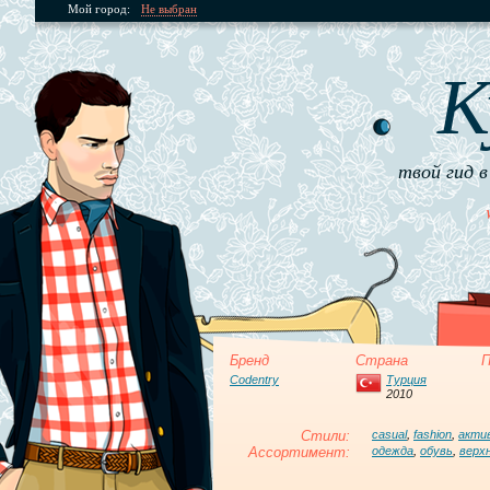
Мой город:
Не выбран
К
твой гид в
Бренд
Страна
П
Codentry
Турция
2010
Стили:
casual
,
fashion
,
акти
Ассортимент:
одежда
,
обувь
,
верх