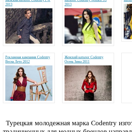
Женский каталог Codentry FW
Каталог Codentry Women SS
Ката
2013
2013
Рекламная кампания Codentry
Женский каталог Codentry
Весна Лето 2012
Осень Зима 2011
Турецкая молодежная марка Codentry изго
традиционных для модных брендов направл