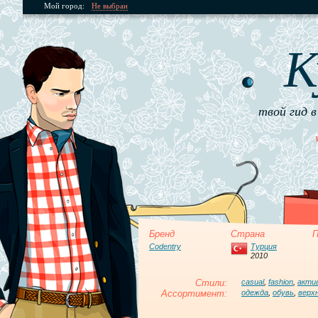
Мой город:
Не выбран
К
твой гид в
Бренд
Страна
П
Codentry
Турция
2010
Стили:
casual
,
fashion
,
акти
Ассортимент:
одежда
,
обувь
,
верх