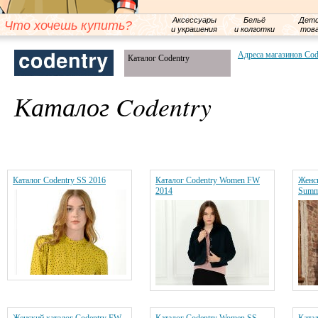
Аксессуары
Бельё
Детс
Что хочешь купить?
и украшения
и колготки
тов
Адреса магазинов Cod
Каталог Codentry
Каталог Codentry
Каталог Codentry SS 2016
Каталог Codentry Women FW
Женск
2014
Summ