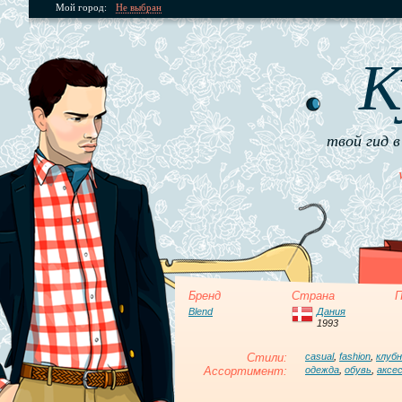
Мой город:
Не выбран
К
твой гид в
Бренд
Страна
П
Blend
Дания
1993
Стили:
casual
,
fashion
,
клуб
Ассортимент:
одежда
,
обувь
,
аксе