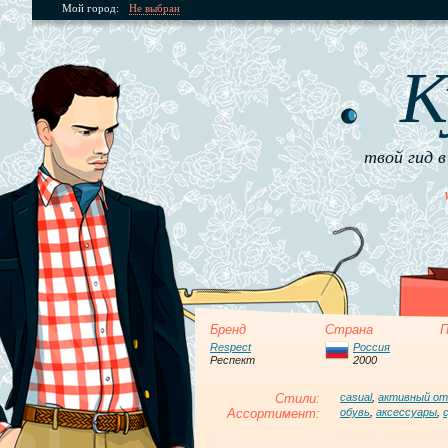
Мой город:
Не выбран
К
твой гид в
Бренд
Страна
П
Respect
Россия
Респект
2000
Стили:
casual
,
активный о
Ассортимент:
обувь
,
аксессуары
,