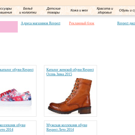
ессуары
Бельё
Детские
Красота и
Кожа и мех
Обувь и с
рашения
и колготки
товары
здоровье
Адреса магазинов Respect
Рекламный блок
Respect дис
каталог обуви Respect
Каталог женской обуви Respect
Осень Зима 2015
коллекция обуви
Мужская коллекция обуви
Лето 2014
Respect Лето 2014