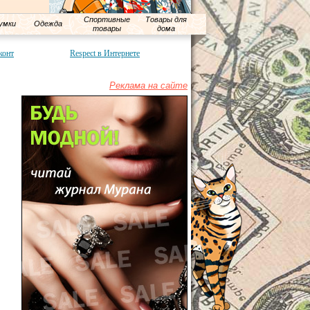
Спортивные
Товары для
умки
Одежда
товары
дома
конт
Respect в Интернете
Реклама на сайте