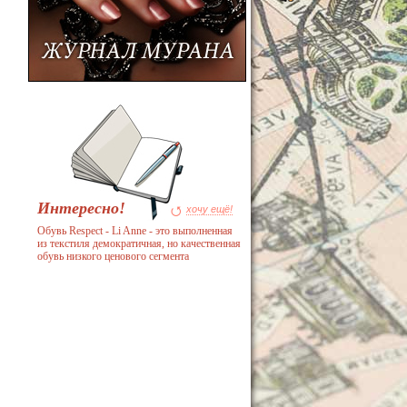
Интересно!
хочу ещё!
Обувь Respect - Li Anne - это выполненная
из текстиля демократичная, но качественная
обувь низкого ценового сегмента