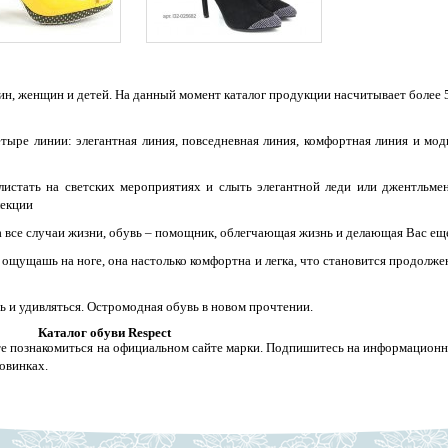
ин, женщин и детей. На данный момент каталог продукции насчитывает более 
тыре линии: элегантная линия, повседневная линия, комфортная линия и мод
истать на светских мероприятиях и слыть элегантной леди или джентльме
лекции
а все случаи жизни, обувь – помощник, облегчающая жизнь и делающая Вас ещ
 ощущашь на ноге, она настолько комфортна и легка, что становится продолже
ь и удивляться. Остромодная обувь в новом прочтении.
Каталог обуви Respect
е познакомиться на официальном сайте марки. Подпишитесь на информацион
овинках.