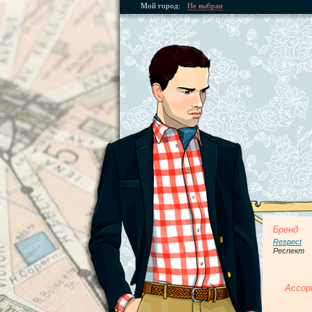
Мой город:
Не выбран
Бренд
Respect
Респект
Ассор