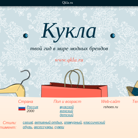
Qkla.ru
Кукла
твой гид в мире модных брендов
www.qkla.ru
Страна
Пол и возраст
Web-сайт
Те
Россия
мужской
rshoes.ru
2000
женский
детский
Стили:
casual
,
активный отдых
,
гламурный
,
классический
тимент:
обувь
,
аксессуары
,
сумки