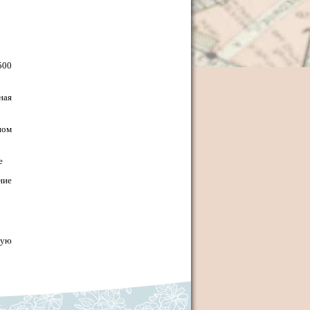
500
ная
ном
е
ние
ную