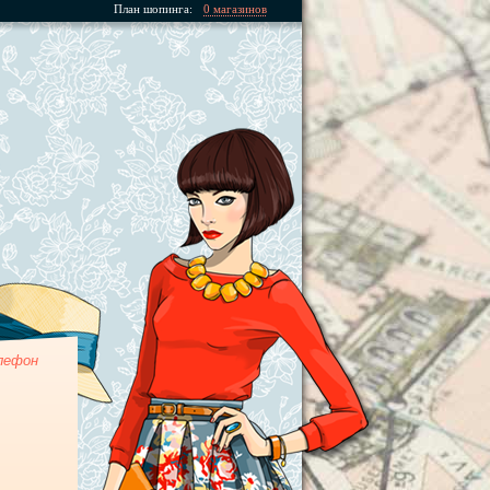
План шопинга:
0 магазинов
лефон