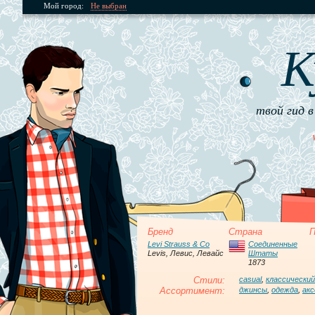
Мой город:
Не выбран
К
твой гид в
Бренд
Страна
П
Levi Strauss & Co
Соединенные
Levis, Левис, Левайс
Штаты
1873
Стили:
casual
,
классический
Ассортимент:
джинсы
,
одежда
,
ак