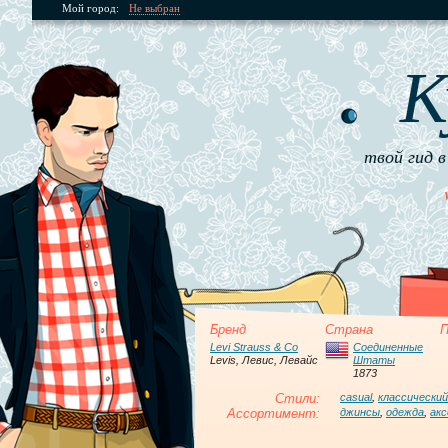
Мой город:
Не выбран
К
твой гид в
Бренд
Страна
П
Levi Strauss & Co
Соединенные
Levis, Левис, Левайс
Штаты
1873
Стили:
casual
,
классический
Ассортимент:
джинсы
,
одежда
,
ак