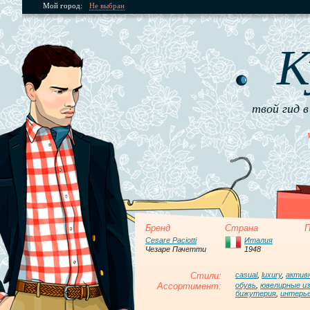
Мой город:
Не выбран
К
твой гид в
Бренд
Страна
П
Cesare Paciotti
Италия
Чезаре Пачетти
1948
Стили:
casual
,
luxury
,
актив
Ассортимент:
обувь
,
ювелирные из
бижутерия
,
интерь