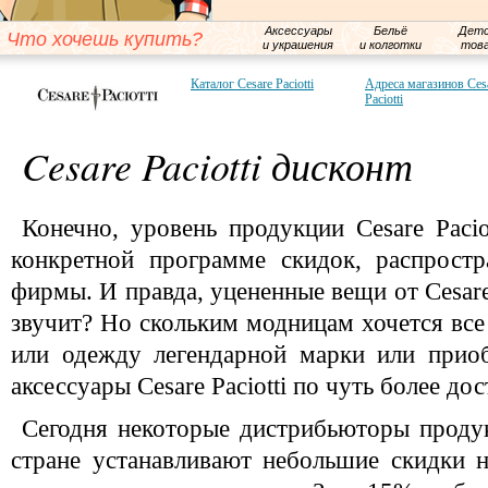
Аксессуары
Бельё
Детс
Что хочешь купить?
и украшения
и колготки
тов
Каталог Cesare Paciotti
Адреса магазинов Ces
Paciotti
Cesare Paciotti дисконт
Конечно, уровень продукции Cesare Pacio
конкретной программе скидок, распрост
фирмы. И правда, уцененные вещи от Cesare 
звучит? Но скольким модницам хочется все
или одежду легендарной марки или прио
аксессуары Cesare Paciotti по чуть более д
Сегодня некоторые дистрибьюторы продукц
стране устанавливают небольшие скидки н