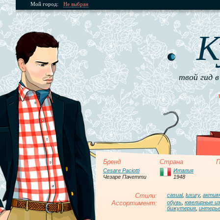
Мой город:
Не выбран
К
твой гид в
Бренд
Страна
П
Cesare Paciotti
Италия
Чезаре Пачетти
1948
Стили:
casual
,
luxury
,
актив
Ассортимент:
обувь
,
ювелирные из
бижутерия
,
интерь