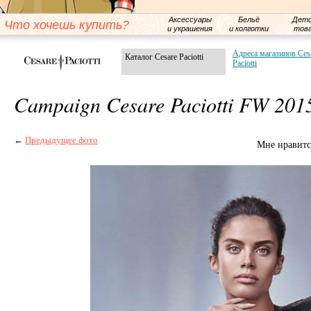
Аксессуары
Бельё
Детс
Что хочешь купить?
и украшения
и колготки
тов
Адреса магазинов Ces
Каталог Cesare Paciotti
Paciotti
Campaign Cesare Paciotti FW 201
←
Предыдущее фото
Мне нравитс