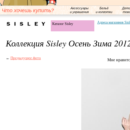
Аксессуары
Бельё
Детс
Что хочешь купить?
и украшения
и колготки
тов
Адреса магазинов Sisl
Каталог Sisley
Коллекция Sisley Осень Зима 201
←
Предыдущее фото
Мне нравитс