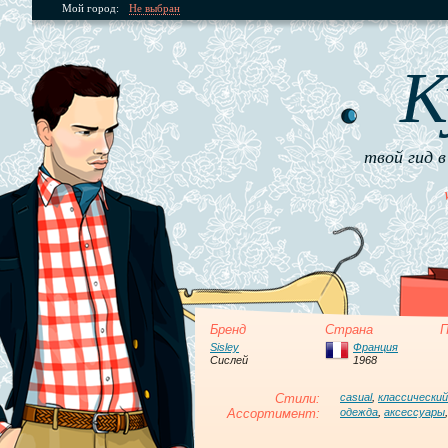
Мой город:
Не выбран
К
твой гид в
Бренд
Страна
П
Sisley
Франция
Сислей
1968
Стили:
casual
,
классический
Ассортимент:
одежда
,
аксессуары