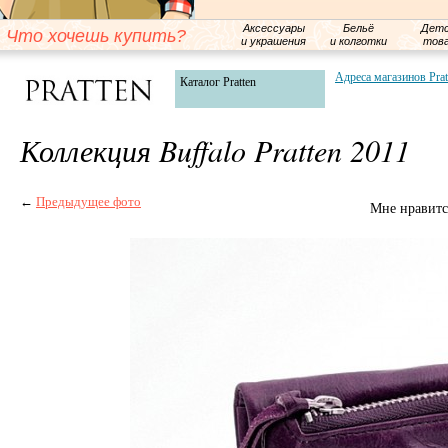
Аксессуары
Бельё
Детс
Что хочешь купить?
и украшения
и колготки
тов
Адреса магазинов Prat
Каталог Pratten
Коллекция Buffalo Pratten 2011
←
Предыдущее фото
Мне нравитс