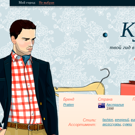
Мой город:
Не выбран
К
твой гид в
Бренд
Страна
П
Pratten
Австралия
1998
Стили:
fashion
,
вечерний
,
ви
Ассортимент:
аксессуары
,
сумки