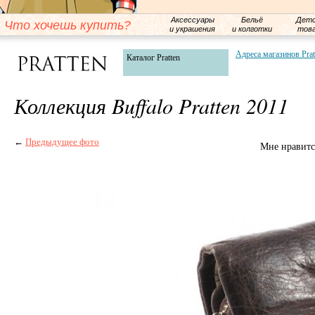
Аксессуары
Бельё
Детс
Что хочешь купить?
и украшения
и колготки
тов
Адреса магазинов Prat
Каталог Pratten
Коллекция Buffalo Pratten 2011
←
Предыдущее фото
Мне нравитс