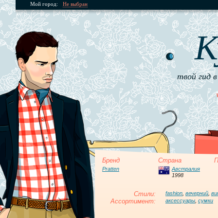
Мой город:
Не выбран
К
твой гид в
Бренд
Страна
П
Pratten
Австралия
1998
Стили:
fashion
,
вечерний
,
ви
Ассортимент:
аксессуары
,
сумки