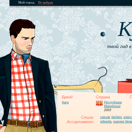
Мой город:
Не выбран
К
твой гид в
Бренд
Страна
П
Kara
Республика
Македония
2003
Стили:
casual
,
fashion
,
клас
Ассортимент:
одежда
,
нижнее бел