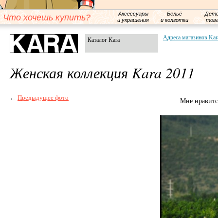
Аксессуары
Бельё
Детс
Что хочешь купить?
и украшения
и колготки
тов
Адреса магазинов Kar
Каталог Kara
Женская коллекция Kara 2011
←
Предыдущее фото
Мне нравитс