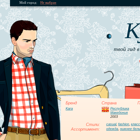
Мой город:
Не выбран
К
твой гид в
Бренд
Страна
П
Kara
Республика
Македония
2003
Стили:
casual
,
fashion
,
клас
Ассортимент:
одежда
,
нижнее бел