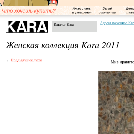
Аксессуары
Бельё
Детс
Что хочешь купить?
и украшения
и колготки
тов
Адреса магазинов Kar
Каталог Kara
Женская коллекция Kara 2011
←
Предыдущее фото
Мне нравитс