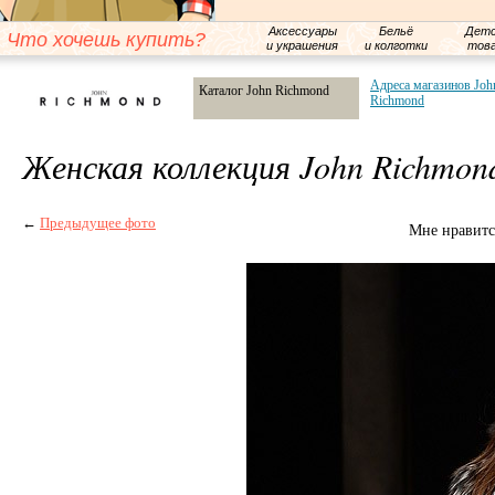
Аксессуары
Бельё
Детс
Что хочешь купить?
и украшения
и колготки
тов
Адреса магазинов Joh
Каталог John Richmond
Richmond
Женская коллекция John Richmon
←
Предыдущее фото
Мне нравитс