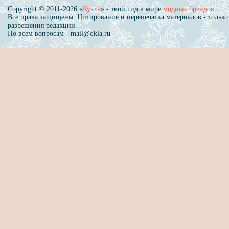
Copyright © 2011-2026 «
Кукла
» - твой гид в мире
модных брендов
.
Все права защищены. Цитирование и перепечатка материалов - только
разрешения редакции.
По всем вопросам - mail@qkla.ru