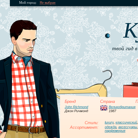
Мой город:
Не выбран
К
твой гид в
Бренд
Страна
П
John Richmond
Великобритания
Джон Ричмонд
1987
Стили:
luxury
,
классический
Ассортимент:
одежда
,
аксессуары
парфюмерия