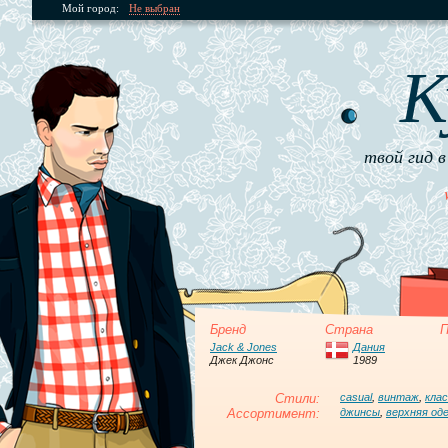
Мой город:
Не выбран
К
твой гид в
Бренд
Страна
П
Jack & Jones
Дания
Джек Джонс
1989
Стили:
casual
,
винтаж
,
кла
Ассортимент:
джинсы
,
верхняя од