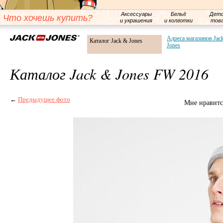
Аксессуары
Бельё
Детс
Что хочешь купить?
и украшения
и колготки
тов
Адреса магазинов Jac
Каталог Jack & Jones
Jones
Каталог Jack & Jones FW 2016
←
Предыдущее фото
Мне нравитс