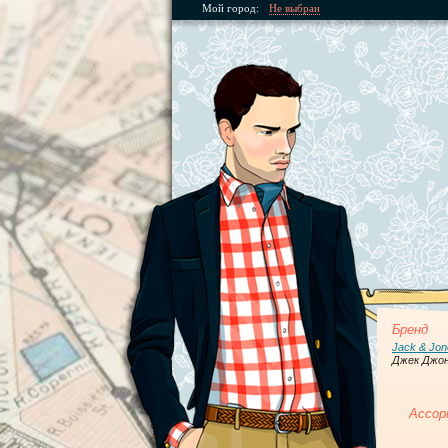
Мой город:
Не выбран
Бренд
Jack & Jon
Джек Джо
Ассор