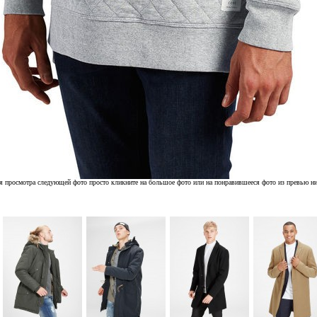
я просмотра следующей фото просто кликните на большое фото или на понравившееся фото из превью н