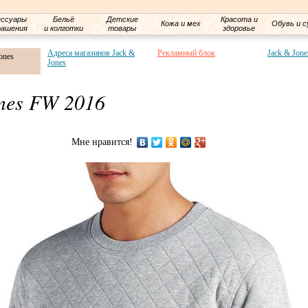
ессуары
Бельё
Детские
Красота и
Кожа и мех
Обувь и с
рашения
и колготки
товары
здоровье
Адреса магазинов Jack &
Рекламный блок
Jack & Jone
ones
Jones
nes FW 2016
Мне нравится!