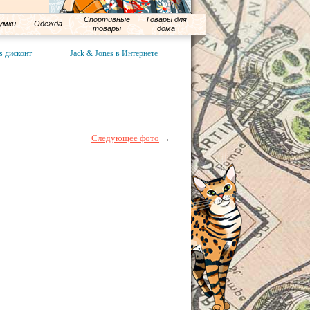
Спортивные
Товары для
умки
Одежда
товары
дома
s дисконт
Jack & Jones в Интернете
Следующее фото
→