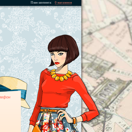
План шопинга:
0 магазинов
лефон