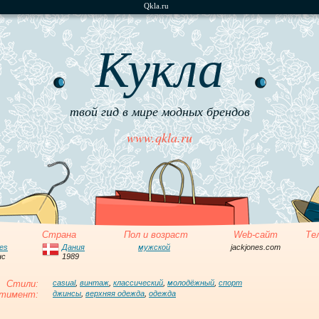
Qkla.ru
Кукла
твой гид в мире модных брендов
www.qkla.ru
Страна
Пол и возраст
Web-сайт
Те
es
Дания
мужской
jackjones.com
нс
1989
Стили:
casual
,
винтаж
,
классический
,
молодёжный
,
спорт
тимент:
джинсы
,
верхняя одежда
,
одежда