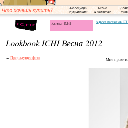
Аксессуары
Бельё
Детс
Что хочешь купить?
и украшения
и колготки
тов
Адреса магазинов IC
Каталог ICHI
Lookbook ICHI Весна 2012
←
Предыдущее фото
Мне нравитс