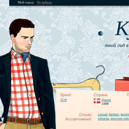
Мой город:
Не выбран
К
твой гид в
Бренд
Страна
П
ICHI
Дания
1998
Стили:
casual
,
fashion
,
моло
Ассортимент:
одежда
,
верхняя од