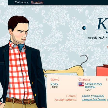
Мой город:
Не выбран
К
твой гид в
Бренд
Страна
П
Graco
Соединенные
Грако
Штаты
1942
Стили:
casual
,
кукольный
Ассортимент:
товары для детей
,