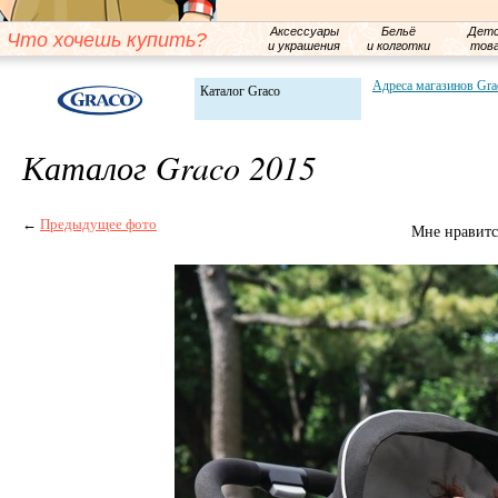
Аксессуары
Бельё
Детс
Что хочешь купить?
и украшения
и колготки
тов
Адреса магазинов Gra
Каталог Graco
Каталог Graco 2015
←
Предыдущее фото
Мне нравитс