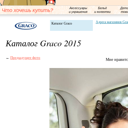
Аксессуары
Бельё
Детс
Что хочешь купить?
и украшения
и колготки
тов
Адреса магазинов Gra
Каталог Graco
Каталог Graco 2015
←
Предыдущее фото
Мне нравитс