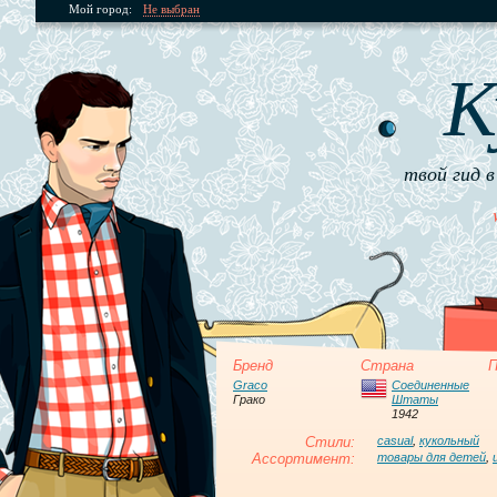
Мой город:
Не выбран
К
твой гид в
Бренд
Страна
П
Graco
Соединенные
Грако
Штаты
1942
Стили:
casual
,
кукольный
Ассортимент:
товары для детей
,