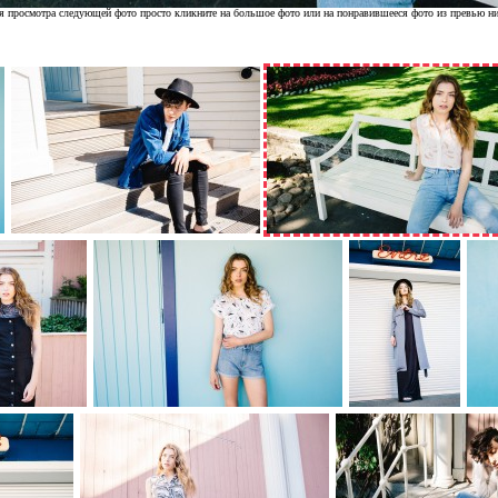
я просмотра следующей фото просто кликните на большое фото или на понравившееся фото из превью н