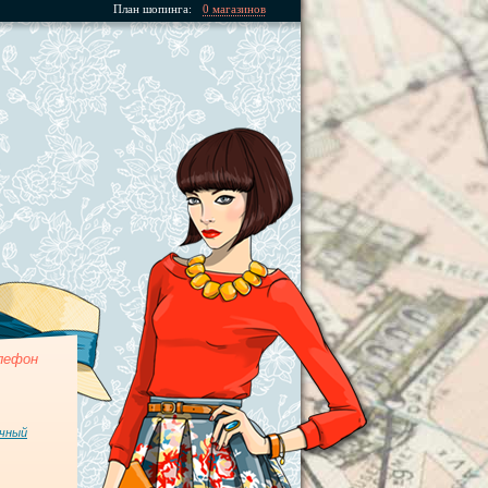
План шопинга:
0 магазинов
лефон
чный