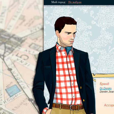
Мой город:
Не выбран
Бренд
Dr.Denim
Denim Jea
Ассор