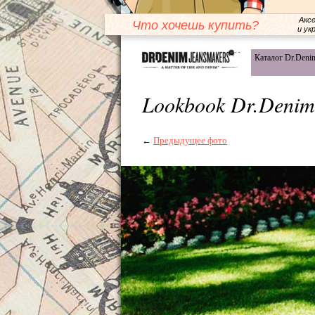
Акс
Что хочешь купить?
и ук
Каталог Dr.Deni
Lookbook Dr.Denim
←
Предыдущее фото