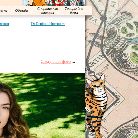
Спортивные
Товары для
умки
Одежда
товары
дома
исконт
Dr.Denim в Интернете
Следующее фото
→