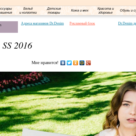
ессуары
Бельё
Детские
Красота и
Кожа и мех
Обувь и с
рашения
и колготки
товары
здоровье
Адреса магазинов Dr.Denim
Рекламный блок
Dr.Denim д
m
 SS 2016
Мне нравится!