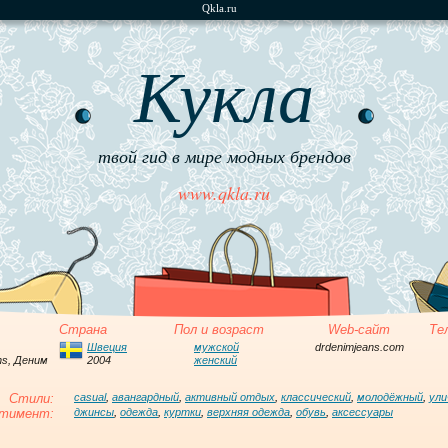
Qkla.ru
Кукла
твой гид в мире модных брендов
www.qkla.ru
Страна
Пол и возраст
Web-сайт
Те
Швеция
мужской
drdenimjeans.com
ns, Деним
2004
женский
Стили:
casual
,
авангардный
,
активный отдых
,
классический
,
молодёжный
,
ули
тимент:
джинсы
,
одежда
,
куртки
,
верхняя одежда
,
обувь
,
аксессуары