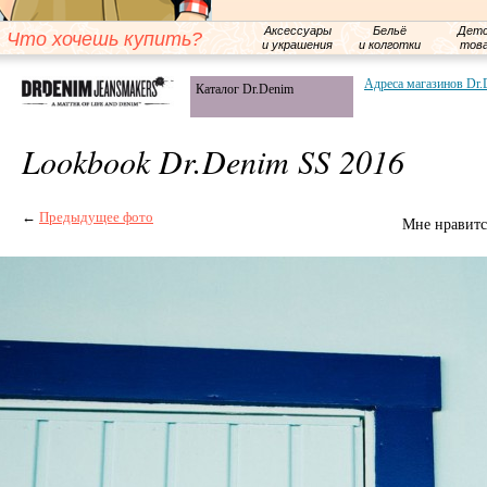
Аксессуары
Бельё
Детс
Что хочешь купить?
и украшения
и колготки
тов
Адреса магазинов Dr.
Каталог Dr.Denim
Lookbook Dr.Denim SS 2016
←
Предыдущее фото
Мне нравитс