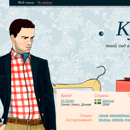
Мой город:
Не выбран
К
твой гид в
Бренд
Страна
П
Dr.Denim
Швеция
Denim Jeans, Деним
2004
Стили:
casual
,
авангардный
Ассортимент:
джинсы
,
одежда
,
ку